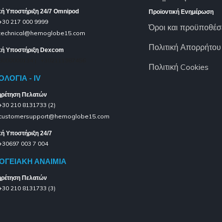
κή Υποστήριξη 24/7 Omnipod
Προϊοντική Ενημέρωση
+30 217 000 9999
Όροι και προϋποθέσ
technical@hemoglobe15.com
Πολιτική Απορρήτου
κή Υποστήριξη Dexcom
8000000134 | +302111987456
Πολιτική Cookies
ΛΟΓΙΑ - IV
ρέτηση Πελατών
+30 210 8131733 (2)
customersupport@hemoglobe15.com
κή Υποστήριξη 24/7
+30697 003 7 004
ΟΓΕΙΑΚΗ ΑΝΑΙΜΙΑ
ρέτηση Πελατών
+30 210 8131733 (3)