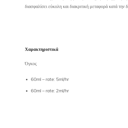
διασφαλίσει εύκολη και διακριτική μεταφορά κατά την δ
Χαρακτηριστικά
Όγκος
60ml – rate: 5ml/hr
60ml – rate: 2ml/hr