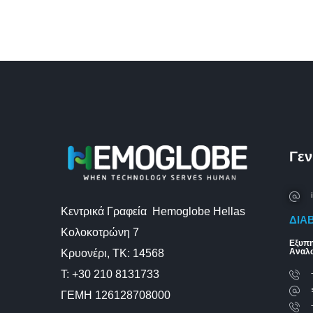
Γεν
Κεντρικά Γραφεία Hemoglobe Hellas
ΔΙΑ
Κολοκοτρώνη 7
Εξυπη
Αναλ
Κρυονέρι, ΤΚ: 14568
Τ: +30 210 8131733
ΓΕΜΗ 126128708000