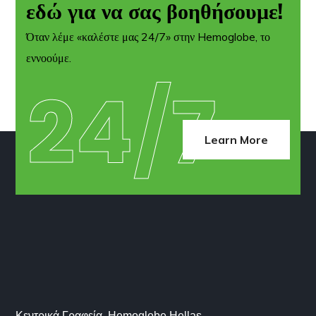
εδώ για να σας βοηθήσουμε!
Όταν λέμε «καλέστε μας 24/7» στην Hemoglobe, το
εννοούμε.
24/7
Learn More
Κεντρικά Γραφεία Hemoglobe Hellas