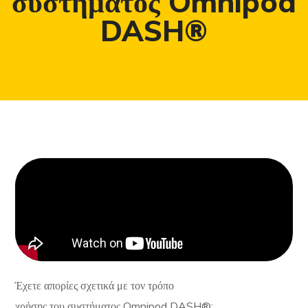
συστήματος Omnipod
DASH®
Έχετε απορίες σχετικά με τον τρόπο
χρήσης του συστήματος Omnipod DASH®;