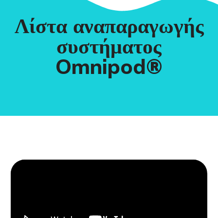
Λίστα αναπαραγωγής
συστήματος
Omnipod®