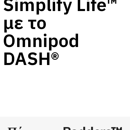
Simplify Life™
με το
Omnipod
DASH®